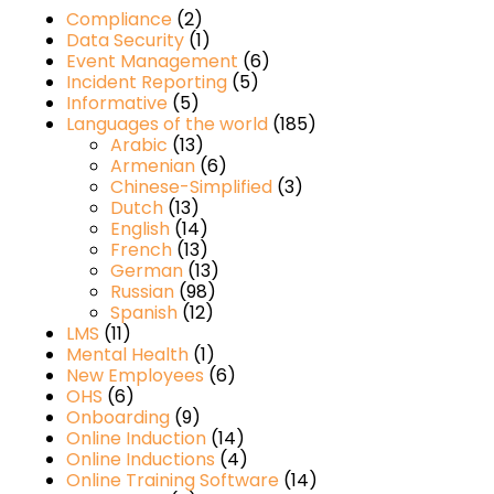
Compliance
(2)
Data Security
(1)
Event Management
(6)
Incident Reporting
(5)
Informative
(5)
Languages of the world
(185)
Arabic
(13)
Armenian
(6)
Chinese-Simplified
(3)
Dutch
(13)
English
(14)
French
(13)
German
(13)
Russian
(98)
Spanish
(12)
LMS
(11)
Mental Health
(1)
New Employees
(6)
OHS
(6)
Onboarding
(9)
Online Induction
(14)
Online Inductions
(4)
Online Training Software
(14)