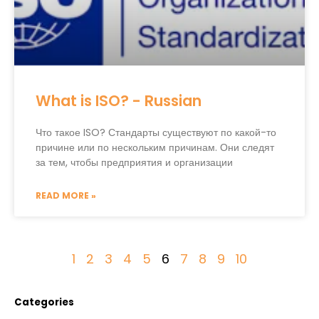
What is ISO? - Russian
Что такое ISO? Стандарты существуют по какой-то
причине или по нескольким причинам. Они следят
за тем, чтобы предприятия и организации
READ MORE »
1
2
3
4
5
6
7
8
9
10
Categories