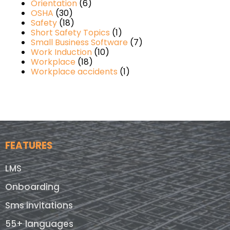
Orientation
(6)
OSHA
(30)
Safety
(18)
Short Safety Topics
(1)
Small Business Software
(7)
Work Induction
(10)
Workplace
(18)
Workplace accidents
(1)
FEATURES
LMS
Onboarding
Sms invitations
55+ languages