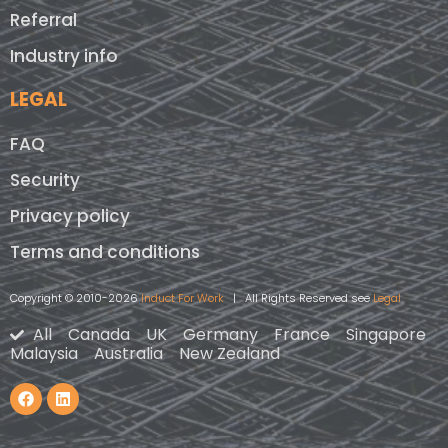
Referral
Industry info
LEGAL
FAQ
Security
Privacy policy
Terms and conditions
Copyright © 2010-2026
Induct For Work
| All Rights Reserved see
Legal
All
Canada
UK
Germany
France
Singapore
Malaysia
Australia
New Zealand