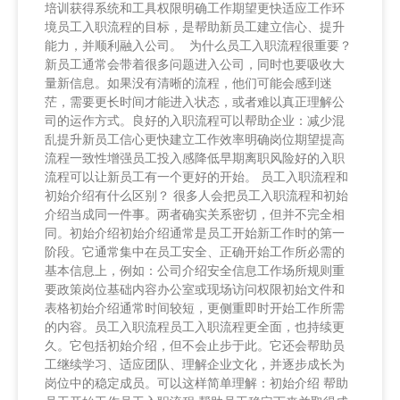
培训获得系统和工具权限明确工作期望更快适应工作环
境员工入职流程的目标，是帮助新员工建立信心、提升
能力，并顺利融入公司。 为什么员工入职流程很重要？
新员工通常会带着很多问题进入公司，同时也要吸收大
量新信息。如果没有清晰的流程，他们可能会感到迷
茫，需要更长时间才能进入状态，或者难以真正理解公
司的运作方式。良好的入职流程可以帮助企业：减少混
乱提升新员工信心更快建立工作效率明确岗位期望提高
流程一致性增强员工投入感降低早期离职风险好的入职
流程可以让新员工有一个更好的开始。 员工入职流程和
初始介绍有什么区别？ 很多人会把员工入职流程和初始
介绍当成同一件事。两者确实关系密切，但并不完全相
同。初始介绍初始介绍通常是员工开始新工作时的第一
阶段。它通常集中在员工安全、正确开始工作所必需的
基本信息上，例如：公司介绍安全信息工作场所规则重
要政策岗位基础内容办公室或现场访问权限初始文件和
表格初始介绍通常时间较短，更侧重即时开始工作所需
的内容。员工入职流程员工入职流程更全面，也持续更
久。它包括初始介绍，但不会止步于此。它还会帮助员
工继续学习、适应团队、理解企业文化，并逐步成长为
岗位中的稳定成员。可以这样简单理解：初始介绍 帮助