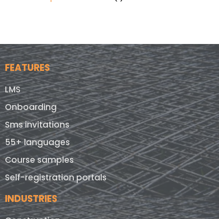
FEATURES
LMS
Onboarding
Sms invitations
55+ languages
Course samples
Self-registration portals
INDUSTRIES