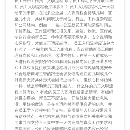
员工开始工作员工入职流程 帮助员工稳定下来并取得成
功 员工入职流程会持续多久？ 员工入职流程不是一天就
结束的事情。在很多企业里，入职流程会持续几周，甚
至几个月。具体时间取决于岗位、行业、工作复杂程度
和公司结构。例如，一名办公室新员工可能需要时间去
了解系统、工作流程和汇报关系。建筑、物流、医疗或
制造行业的新员工，往往还需要现场培训、安全说明和
实际指导，才能真正适应岗位。 员工入职流程应该包含
什么？ 一个完善的员工入职流程，应该帮助新员工同时
理解岗位和工作环境。这通常包括：在第一天前或第一
天进行欢迎安排介绍公司和团队解释岗位职责开通系统
和工具权限提供政策和流程培训办公室或现场导览安全
和合规培训与主管的跟进会议反馈沟通在前几周或几个
月提供支持具体形式会因行业而不同，但核心目标始终
一样，就是帮助新员工顺利融入。 什么样的员工入职流
程才算有效？ 有效的员工入职流程通常是清晰、有组织
并且实用的。新员工不应该在一开始就被大量信息淹
没。更好的做法，是在合适的时间提供合适的信息，并
在员工学习过程中给予支持。高质量的入职流程通常具
有这些特点：有结构容易理解与岗位高度相关由主管和
同事共同支持不只集中在一天内完成与真实工作要求相
连接同时，公司也应该能够轻松追踪哪些内容已经完