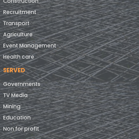
Construction
Recruitment
Transport
Agriculture
Event Management
Health care
SERVED
Governments
TV Media
Mining
Education
Non for profit