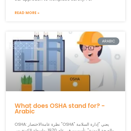
READ MORE »
ARABIC
What does OSHA stand for? -
Arabic
OSHA: نظرة عامةالاختصار "OSHA" يعني "إدارة السلامة
والصحة المهنية". تأسست في عام 1970 بواسطة الكونغرس