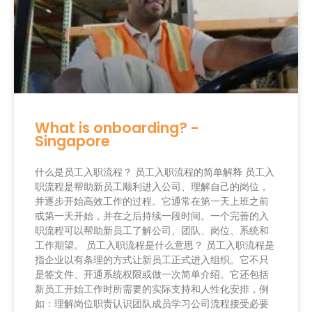
What is onboarding? -
Singapore
什么是员工入职流程？ 员工入职流程的简单解释 员工入
职流程是帮助新员工顺利进入公司、理解自己的岗位，
并逐步开始高效工作的过程。它通常在第一天上班之前
或第一天开始，并在之后持续一段时间。一个完善的入
职流程可以帮助新员工了解公司、团队、岗位、系统和
工作期望。 员工入职流程是什么意思？ 员工入职流程是
指企业以有条理的方式让新员工正式进入组织。它不只
是签文件、开通系统权限或做一次简单介绍。它还包括
新员工开始工作时所需要的实际支持和人性化安排，例
如：理解岗位职责认识团队成员学习公司流程接受必要