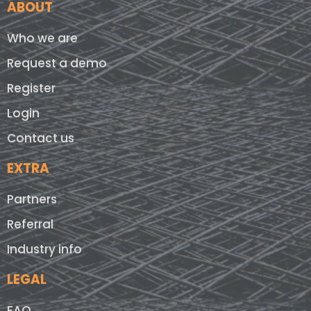
ABOUT
Who we are
Request a demo
Register
Login
Contact us
EXTRA
Partners
Referral
Industry info
LEGAL
FAQ