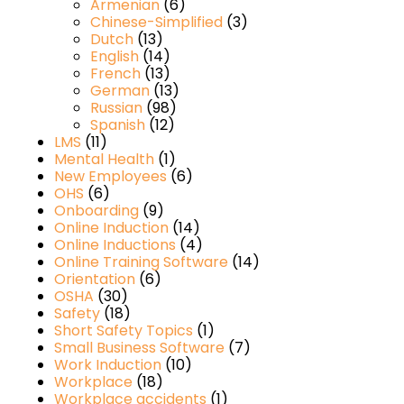
Armenian
(6)
Chinese-Simplified
(3)
Dutch
(13)
English
(14)
French
(13)
German
(13)
Russian
(98)
Spanish
(12)
LMS
(11)
Mental Health
(1)
New Employees
(6)
OHS
(6)
Onboarding
(9)
Online Induction
(14)
Online Inductions
(4)
Online Training Software
(14)
Orientation
(6)
OSHA
(30)
Safety
(18)
Short Safety Topics
(1)
Small Business Software
(7)
Work Induction
(10)
Workplace
(18)
Workplace accidents
(1)