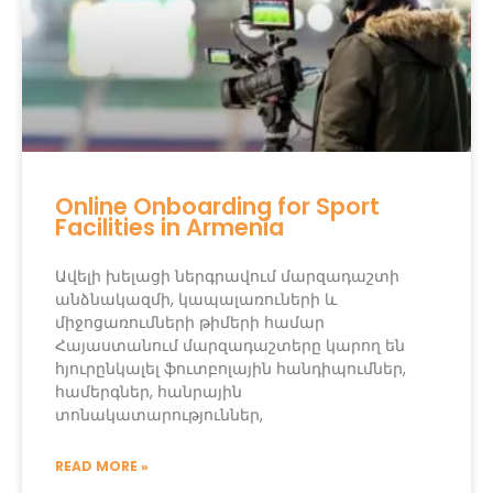
Online Onboarding for Sport
Facilities in Armenia
Ավելի խելացի ներգրավում մարզադաշտի
անձնակազմի, կապալառուների և
միջոցառումների թիմերի համար
Հայաստանում մարզադաշտերը կարող են
հյուրընկալել ֆուտբոլային հանդիպումներ,
համերգներ, հանրային
տոնակատարություններ,
READ MORE »