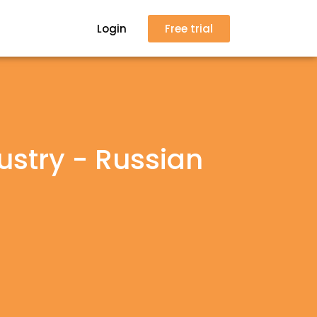
Login
Free trial
dustry - Russian