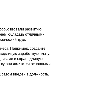
способствовали развитию
енем, обладать отличными
зический труд.
знеса. Например, создайте
аведливую заработную плату,
дниками и справедливую
льку они являются основными
разом введен в должность,