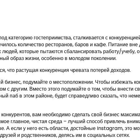
од категорию гостеприимства, сталкивается с конкуренцие
чилось количество ресторанов, баров и кафе. Питание вне
 людей, которые пытаются сбалансировать работу/учебу, 
ный образ жизни, особенно в молодом поколении.
я, что растущая конкуренция чревата потерей доходов.
й бизнес, подумайте о местоположении. Чтобы избежать к
 с другим. Вместо этого подумайте о том, чтобы внести свой
ый паб в этом районе, будет справедливо сказать, что нем
т конкурентов, вам необходимо сделать свой бизнес макси
самое главное, чистая среда – лучший способ привлечь вним
. А если у него есть области, достойные Instagram, это м
друзей и родственников, делясь им в социальных сетях.