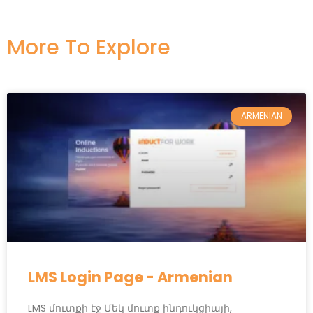
More To Explore​
ARMENIAN
LMS Login Page - Armenian
LMS մուտքի էջ Մեկ մուտք ինդուկցիայի,