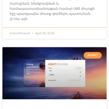
ուսուցման, ներգրավման և
համապատասխանության համար LMS մուտքի
էջը պարզապես մուտք գործելու պատուհան
չէ։Սա այն
inductforwork
April 25, 2026
ARABIC