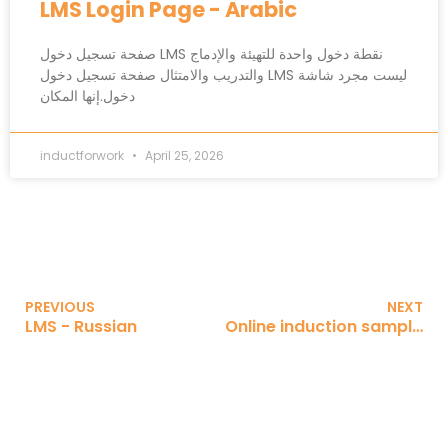
LMS Login Page - Arabic
صفحة تسجيل دخول LMS نقطة دخول واحدة للتهيئة والإدماج
والتدريب والامتثال صفحة تسجيل دخول LMS ليست مجرد شاشة
دخول.إنها المكان
inductforwork
April 25, 2026
PREVIOUS
NEXT
LMS - Russian
Online induction sample - Russian