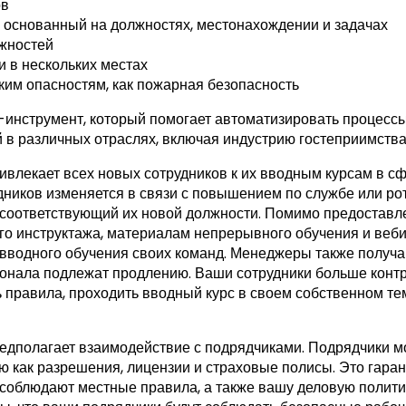
ов
, основанный на должностях, местонахождении и задачах
жностей
 в нескольких местах
ким опасностям, как пожарная безопасность
н-инструмент, который помогает автоматизировать процессы
 в различных отраслях, включая индустрию гостеприимства
влекает всех новых сотрудников к их вводным курсам в сф
удников изменяется в связи с повышением по службе или ро
 соответствующий их новой должности. Помимо предостав
го инструктажа, материалам непрерывного обучения и веб
 вводного обучения своих команд. Менеджеры также получа
онала подлежат продлению. Ваши сотрудники больше конт
ь правила, проходить вводный курс в своем собственном т
едполагает взаимодействие с подрядчиками. Подрядчики м
 как разрешения, лицензии и страховые полисы. Это гарант
 соблюдают местные правила, а также вашу деловую политик