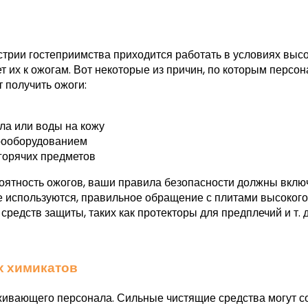
трии гостеприимства приходится работать в условиях выс
т их к ожогам. Вот некоторые из причин, по которым персо
 получить ожоги:
ла или воды на кожу
трооборудованием
горячих предметов
оятность ожогов, ваши правила безопасности должны включа
не используются, правильное обращение с плитами высоког
средств защиты, таких как протекторы для предплечий и т. д
х химикатов
живающего персонала. Сильные чистящие средства могут 