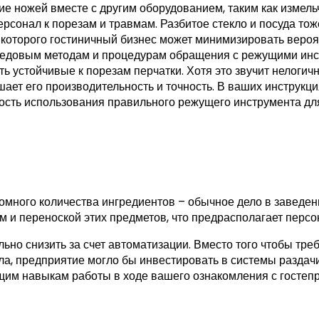
е ножей вместе с другим оборудованием, таким как измель
рсонал к порезам и травмам. Разбитое стекло и посуда тоже
 которого гостиничный бизнес может минимизировать вероя
ередовым методам и процедурам обращения с режущими инс
ь устойчивые к порезам перчатки. Хотя это звучит нелогич
ает его производительность и точность. В ваших инструкци
ость использования правильного режущего инструмента дл
ы
много количества ингредиентов – обычное дело в заведен
м и переноской этих предметов, что предрасполагает персо
ьно снизить за счет автоматизации. Вместо того чтобы тре
ла, предприятие могло бы инвестировать в системы раздачи
щим навыкам работы в ходе вашего ознакомления с гостеп