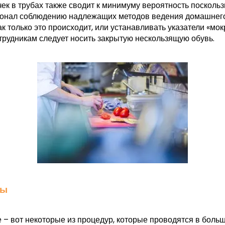
к в трубах также сводит к минимуму вероятность поскользн
онал соблюдению надлежащих методов ведения домашнего 
к только это происходит, или устанавливать указатели «мок
трудникам следует носить закрытую нескользящую обувь.
ны
е – вот некоторые из процедур, которые проводятся в боль