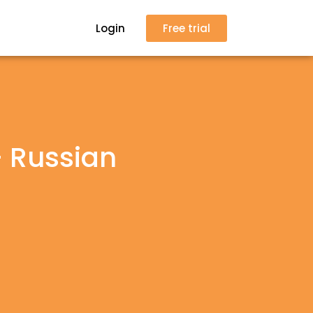
Login
Free trial
- Russian