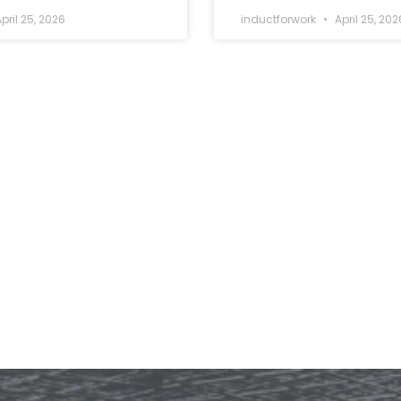
pril 25, 2026
inductforwork
April 25, 202