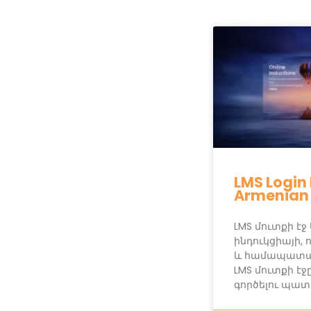
LMS Login
Armenian
LMS մուտքի էջ
ինդուկցիայի, 
և համապատա
LMS մուտքի է
գործելու պատ