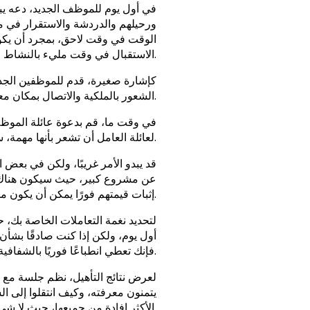
في أول يوم للموظف الجديد، دعه يبد
ورحيلهم والدردشة والاستقرار في مكا
الوقت في وقت لاحق، بمجرد أن يكون
الاستقبال في وقت مليء بالنشاط.
كإشارة صغيرة، قدم للموظفين الجدد 
الشعور بالملكية والاتصال بمكان معين يضمن بالتأكيد تسريع الشعور بالاتصال بالشركة نفسها.
في وقت ما، قم بدعوة عائلة الموظف 
لعائلة العامل أن تشعر بأنها مهمة، ستخبرهم أنك تقدر العائلات وتجعل من السهل عليهم تصوير العامل أثناء قيامه بوظيفته اليومية.
قد يبدو الأمر غريبًا، ولكن في ب
عن مشروع كبير، حيث سيكون هناك ال
إثبات قيمتهم فورًا يمكن أن يكون محفزًا فوريًا للمزاج والدافع.
لتحديد نغمة التعاملات الخاصة بك، ح
أول يوم، ولكن إذا كنت صادقًا بشأن 
فإنك تعطي انطباعًا فوريًا بالشفافية والصدق، والذي سيكون دائمًا مطمئنًا.
لعرض نتائج التأهيل، نظم جلسة مع أ
يتمنون معرفته، وكيف انتقلوا إلى ا
الأكثر إفادة من جميعها، حيث لا شيء حقا يمكن أن يتجاوز المعلومات المستمدة من التجربة الشخصية.