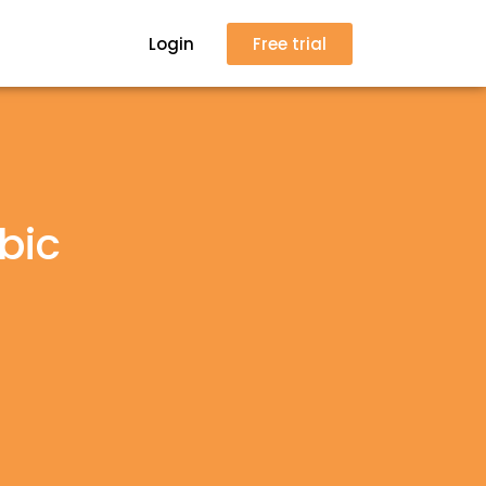
Login
Free trial
bic