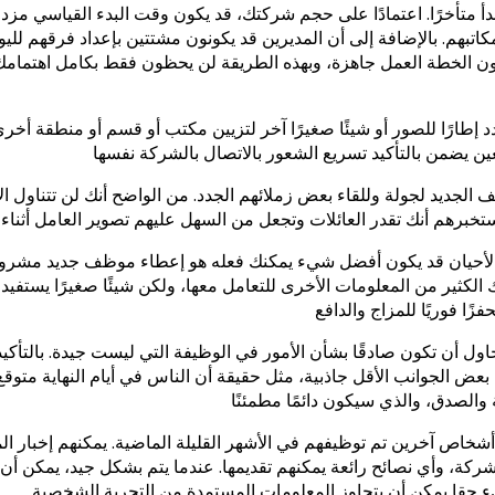
أ متأخرًا. اعتمادًا على حجم شركتك، قد يكون وقت البدء القياسي مزدح
تبهم. بالإضافة إلى أن المديرين قد يكونون مشتتين بإعداد فرقهم لليوم. 
 الخطة العمل جاهزة، وبهذه الطريقة لن يحظون فقط بكامل اهتمامك، 
إطارًا للصور أو شيئًا صغيرًا آخر لتزيين مكتب أو قسم أو منطقة أخ
الجديد لجولة وللقاء بعض زملائهم الجدد. من الواضح أنك لن تتناول ال
عض الأحيان قد يكون أفضل شيء يمكنك فعله هو إعطاء موظف جديد مشرو
كثير من المعلومات الأخرى للتعامل معها، ولكن شيئًا صغيرًا يستفيد 
اول أن تكون صادقًا بشأن الأمور في الوظيفة التي ليست جيدة. بالتأكي
بعض الجوانب الأقل جاذبية، مثل حقيقة أن الناس في أيام النهاية متوقع أ
شخاص آخرين تم توظيفهم في الأشهر القليلة الماضية. يمكنهم إخبار الم
لشركة، وأي نصائح رائعة يمكنهم تقديمها. عندما يتم بشكل جيد، يمكن أن