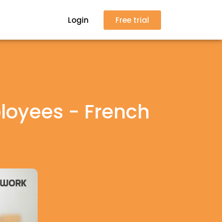
Login
Free trial
loyees - French