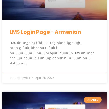
LMS Login Page - Armenian
LMS մուտքի էջ Մեկ մուտք ինդուկցիայի,
ուսուցման, ներգրավման և
համապատասխանության համար LMS մուտքի
էջը պարզապես մուտք գործելու պատուհան
չէ։Սա այն
inductforwork
April 25, 2026
ARABIC