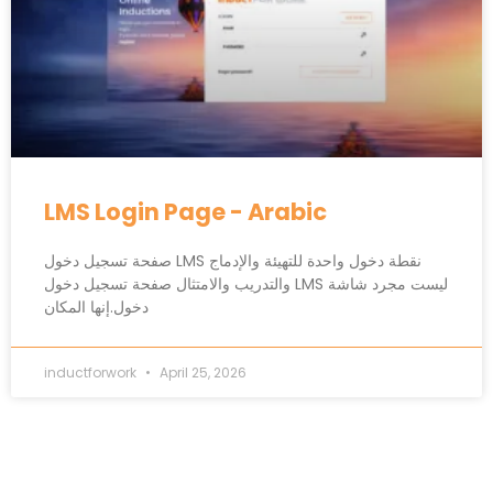
LMS Login Page - Arabic
صفحة تسجيل دخول LMS نقطة دخول واحدة للتهيئة والإدماج
والتدريب والامتثال صفحة تسجيل دخول LMS ليست مجرد شاشة
دخول.إنها المكان
inductforwork
April 25, 2026