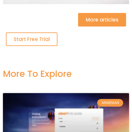
More articles
Start Free Trial
More To Explore​
ARMENIAN