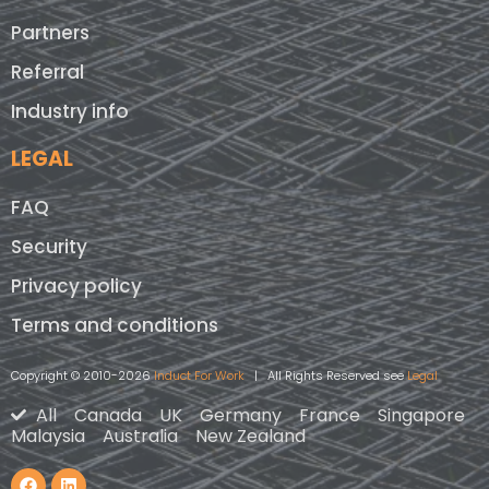
Partners
Referral
Industry info
LEGAL
FAQ
Security
Privacy policy
Terms and conditions
Copyright © 2010-2026
Induct For Work
| All Rights Reserved see
Legal
All
Canada
UK
Germany
France
Singapore
Malaysia
Australia
New Zealand