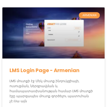
ARMENIAN
LMS Login Page - Armenian
LMS մուտքի էջ Մեկ մուտք ինդուկցիայի,
ուսուցման, ներգրավման և
համապատասխանության համար LMS մուտքի
էջը պարզապես մուտք գործելու պատուհան
չէ։Սա այն