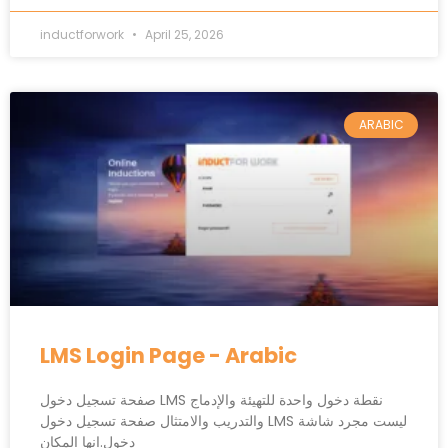
inductforwork
April 25, 2026
ARABIC
LMS Login Page - Arabic
صفحة تسجيل دخول LMS نقطة دخول واحدة للتهيئة والإدماج
والتدريب والامتثال صفحة تسجيل دخول LMS ليست مجرد شاشة
دخول.إنها المكان