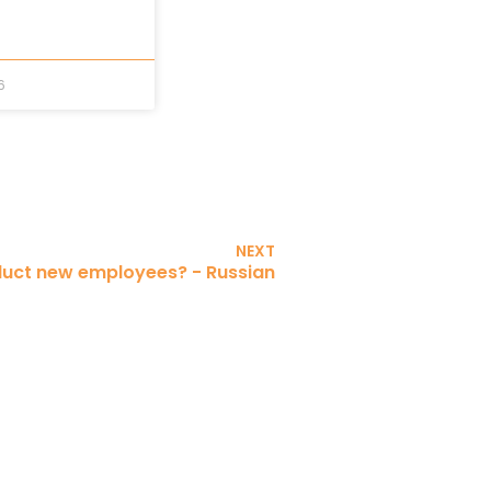
6
NEXT
nduct new employees? - Russian