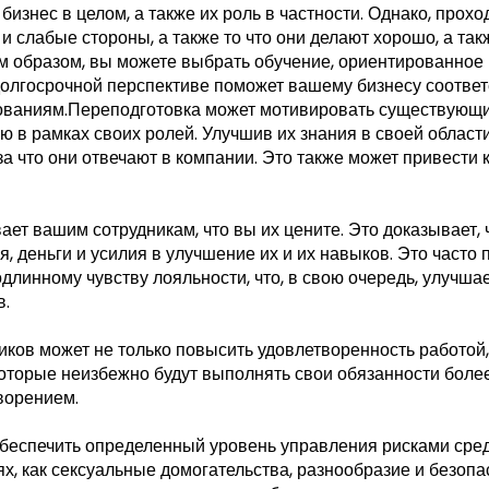
бизнес в целом, а также их роль в частности. Однако, прохо
 и слабые стороны, а также то что они делают хорошо, а та
им образом, вы можете выбрать обучение, ориентированное 
 долгосрочной перспективе поможет вашему бизнесу соотве
ваниям.Переподготовка может мотивировать существующих
ю в рамках своих ролей. Улучшив их знания в своей област
 за что они отвечают в компании. Это также может привести
ет вашим сотрудникам, что вы их цените. Это доказывает, ч
, деньги и усилия в улучшение их и их навыков. Это част
длинному чувству лояльности, что, в свою очередь, улучша
в.
иков может не только повысить удовлетворенность работой
которые неизбежно будут выполнять свои обязанности боле
ворением.
беспечить определенный уровень управления рисками сред
ях, как сексуальные домогательства, разнообразие и безопа