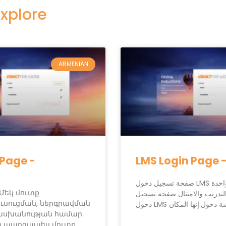
xplore​
ARMENIAN
 Page -
LMS Login Page -
صفحة تسجيل دخول LMS نقطة دخول واحدة
 Մեկ մուտք
والتدريب والامتثال صفحة تسجيل
ուսուցման, ներգրավման
دخول LMS .إنها المكان
սխանության համար
ջը պարզապես մուտք