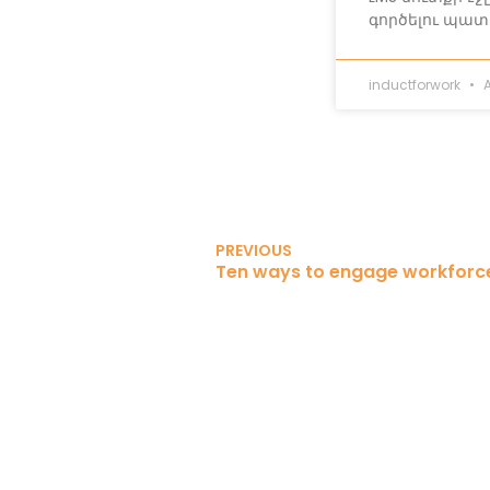
գործելու պատ
inductforwork
A
PREVIOUS
Ten ways to engage workforce