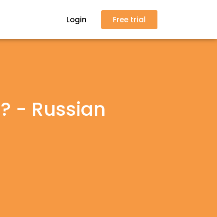
Login
Free trial
? - Russian