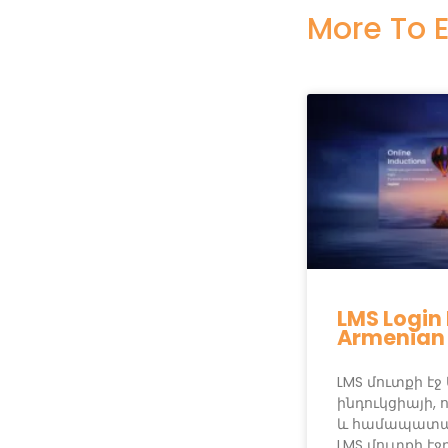
More To E
LMS Login
Armenian
LMS մուտքի էջ
ինդուկցիայի, 
և համապատա
LMS մուտքի է